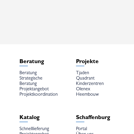
mehrere
mehrere
Varianten
Varianten
auf.
auf.
Die
Die
Optionen
Optionen
können
können
auf
auf
der
der
Produktseite
Produktseite
gewählt
gewählt
werden
werden
Beratung
Projekte
Beratung
Tjaden
Strategische
Quadrant
Beratung
Kinderzentren
Projektangebot
Olenex
Projektkoordination
Heembouw
Katalog
Schaffenburg
Schnelllieferung
Portal