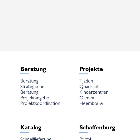
weist
mehrere
Varianten
auf.
Die
Optionen
können
auf
der
Produktseite
gewählt
werden
Beratung
Projekte
Beratung
Tjaden
Strategische
Quadrant
Beratung
Kinderzentren
Projektangebot
Olenex
Projektkoordination
Heembouw
Katalog
Schaffenburg