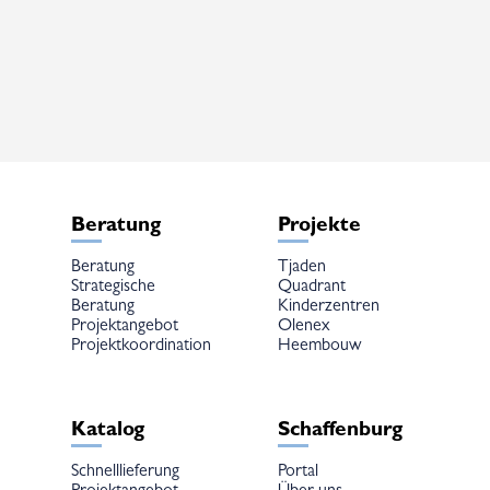
mehrere
mehrere
Varianten
Varianten
auf.
auf.
Die
Die
Optionen
Optionen
können
können
auf
auf
der
der
Produktseite
Produktseite
gewählt
gewählt
werden
werden
Beratung
Projekte
Beratung
Tjaden
Strategische
Quadrant
Beratung
Kinderzentren
Projektangebot
Olenex
Projektkoordination
Heembouw
Katalog
Schaffenburg
Schnelllieferung
Portal