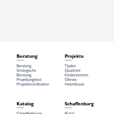
weist
weist
mehrere
mehrere
Varianten
Varianten
auf.
auf.
Die
Die
Optionen
Optionen
können
können
auf
auf
der
der
Produktseite
Produktseite
gewählt
gewählt
werden
werden
Beratung
Projekte
Beratung
Tjaden
Strategische
Quadrant
Beratung
Kinderzentren
Projektangebot
Olenex
Projektkoordination
Heembouw
Katalog
Schaffenburg