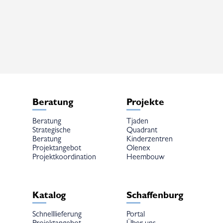
mehrere
Varianten
auf.
Die
Optionen
können
auf
der
Produktseite
gewählt
werden
Beratung
Projekte
Beratung
Tjaden
Strategische
Quadrant
Beratung
Kinderzentren
Projektangebot
Olenex
Projektkoordination
Heembouw
Katalog
Schaffenburg
Schnelllieferung
Portal