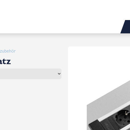
hzubehör
atz