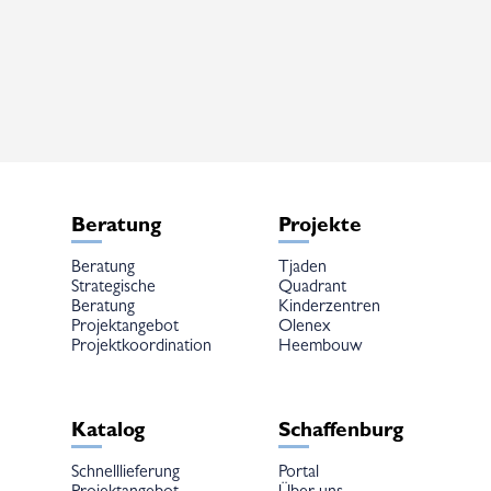
mehrere
mehrere
Varianten
Varianten
auf.
auf.
Die
Die
Optionen
Optionen
können
können
auf
auf
der
der
Produktseite
Produktseite
gewählt
gewählt
werden
werden
Beratung
Projekte
Beratung
Tjaden
Strategische
Quadrant
Beratung
Kinderzentren
Projektangebot
Olenex
Projektkoordination
Heembouw
Katalog
Schaffenburg
Schnelllieferung
Portal