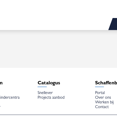
en
Catalogus
Schaffen
Snellever
Portal
indercentra
Projects aanbod
Over ons
Werken bij
w
Contact