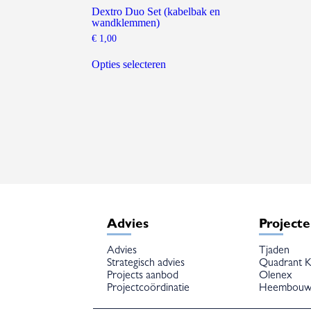
Dextro Duo Set (kabelbak en
wandklemmen)
€
1,00
Dit
product
Opties selecteren
heeft
meerdere
variaties.
Deze
optie
kan
gekozen
worden
op
de
productpagina
Advies
Project
Advies
Tjaden
Strategisch advies
Quadrant K
Projects aanbod
Olenex
Projectcoördinatie
Heembou