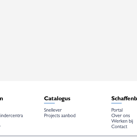
en
Catalogus
Schaffen
Snellever
Portal
indercentra
Projects aanbod
Over ons
Werken bij
w
Contact