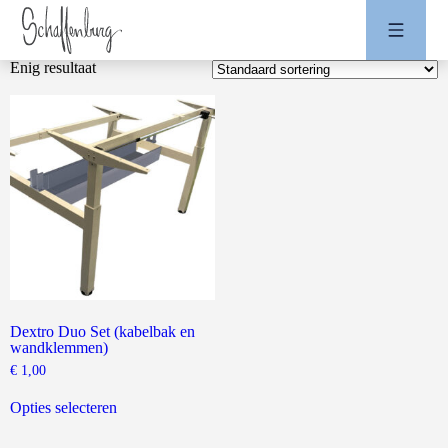
Enig resultaat
Dextro Duo Set (kabelbak en
wandklemmen)
€
1,00
Dit
product
Opties selecteren
heeft
meerdere