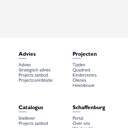
variaties.
Deze
optie
kan
gekozen
worden
op
de
productpagina
Advies
Projecten
Advies
Tjaden
Strategisch advies
Quadrant
Projects aanbod
Kindercentra
Projectcoördinatie
Olenex
Heembouw
Catalogus
Schaffenburg
Snellever
Portal
Projects aanbod
Over ons