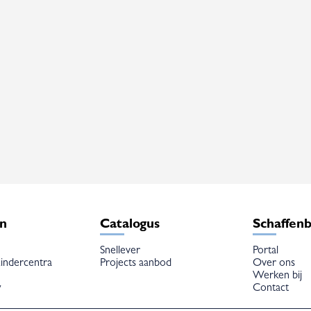
en
Catalogus
Schaffen
Snellever
Portal
indercentra
Projects aanbod
Over ons
Werken bij
w
Contact