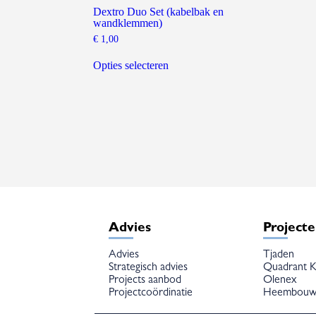
Dextro Duo Set (kabelbak en
wandklemmen)
€
1,00
Dit
product
Opties selecteren
heeft
meerdere
variaties.
Deze
optie
kan
gekozen
worden
op
de
productpagina
Advies
Project
Advies
Tjaden
Strategisch advies
Quadrant K
Projects aanbod
Olenex
Projectcoördinatie
Heembou