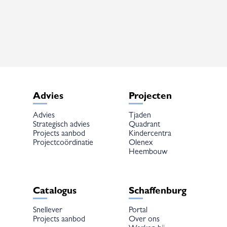
variaties.
Deze
optie
kan
gekozen
worden
op
de
productpagina
Advies
Projecten
Advies
Tjaden
Strategisch advies
Quadrant
Projects aanbod
Kindercentra
Projectcoördinatie
Olenex
Heembouw
Catalogus
Schaffenburg
Snellever
Portal
Projects aanbod
Over ons