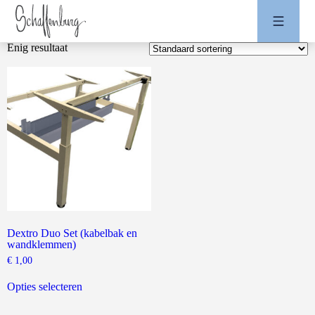
Enig resultaat
Dextro Duo Set (kabelbak en
wandklemmen)
€
1,00
Dit
product
Opties selecteren
heeft
meerdere