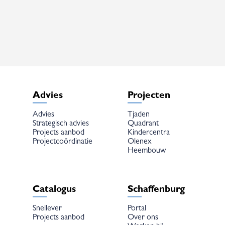
variaties.
Deze
optie
kan
gekozen
worden
op
de
productpagina
Advies
Projecten
Advies
Tjaden
Strategisch advies
Quadrant
Projects aanbod
Kindercentra
Projectcoördinatie
Olenex
Heembouw
Catalogus
Schaffenburg
Snellever
Portal
Projects aanbod
Over ons