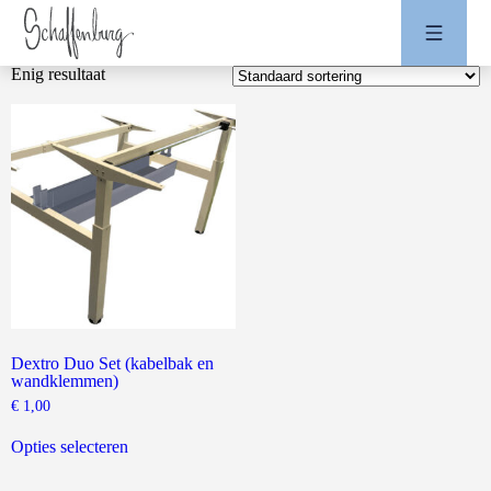
Enig resultaat
Dextro Duo Set (kabelbak en
wandklemmen)
€
1,00
Dit
product
Opties selecteren
heeft
meerdere