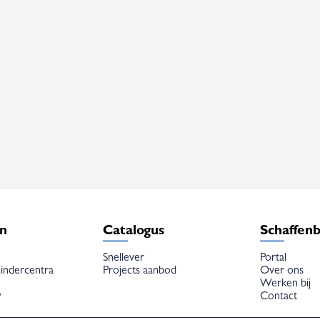
en
Catalogus
Schaffen
Snellever
Portal
indercentra
Projects aanbod
Over ons
Werken bij
w
Contact