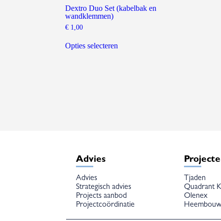
Dextro Duo Set (kabelbak en
wandklemmen)
€
1,00
Dit
product
Opties selecteren
heeft
meerdere
variaties.
Deze
optie
kan
gekozen
worden
op
de
productpagina
Advies
Project
Advies
Tjaden
Strategisch advies
Quadrant K
Projects aanbod
Olenex
Projectcoördinatie
Heembou