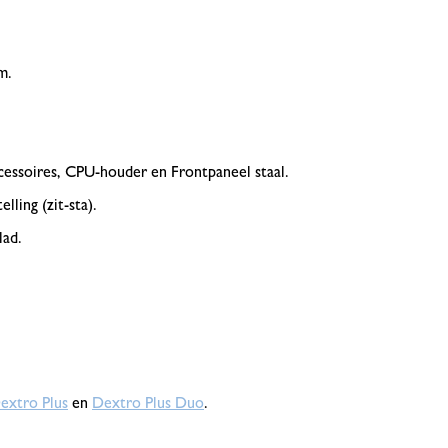
.
m.
essoires, CPU-houder en Frontpaneel staal.
ling (zit-sta).
lad.
extro Plus
en
Dextro Plus Duo
.