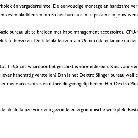
werkplek én vergaderruimte. De eenvoudige montage en handzame ve
n en zeven bladkleuren om zo het bureau aan te passen aan jouw wen
Basic bureau uit te breiden met kabelmanagement accessoires, CPU-
elijk te bereiken. De tafelbladen zijn van 25 mm dik melamine en het
5 tot 116,5 cm, waardoor het geschikt is voor iedereen. Kies voor
liever handmatig verstellen? Dan is het Dextro Slinger bureau wellic
 met meer accessoires en uitbreidingsmogelijkheden. Het Dextro Plu
s de ideale keuze voor een gezonde en ergonomische werkplek. Bestel