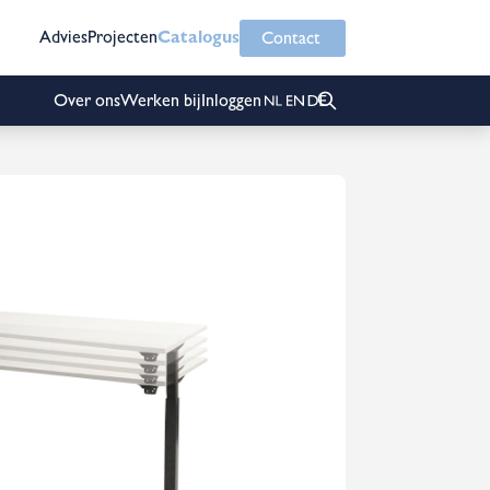
Advies
Projecten
Catalogus
Contact
Over ons
Werken bij
Inloggen