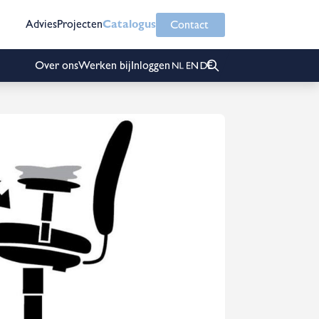
Advies
Projecten
Catalogus
Contact
Over ons
Werken bij
Inloggen