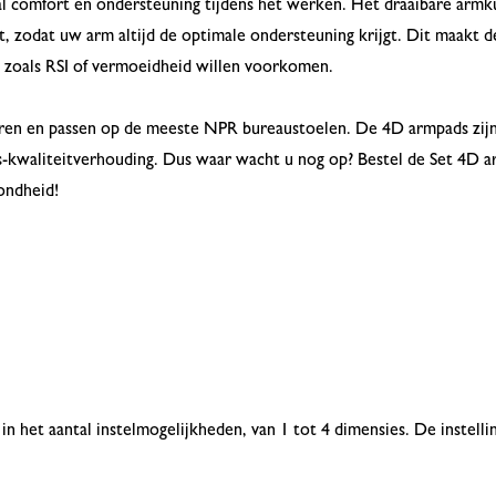
l comfort en ondersteuning tijdens het werken. Het draaibare armk
kt, zodat uw arm altijd de optimale ondersteuning krijgt. Dit maakt
 zoals RSI of vermoeidheid willen voorkomen.
leren en passen op de meeste NPR bureaustoelen. De 4D armpads zij
s-kwaliteitverhouding. Dus waar wacht u nog op? Bestel de Set 4D ar
ondheid!
n in het aantal instelmogelijkheden, van 1 tot 4 dimensies. De instel