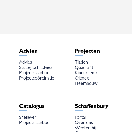
Deze
Deze
optie
optie
kan
kan
gekozen
gekozen
worden
worden
op
op
de
de
productpagina
productpagina
Advies
Projecten
Advies
Tjaden
Strategisch advies
Quadrant
Projects aanbod
Kindercentra
Projectcoördinatie
Olenex
Heembouw
Catalogus
Schaffenburg
Snellever
Portal
Projects aanbod
Over ons
Werken bij