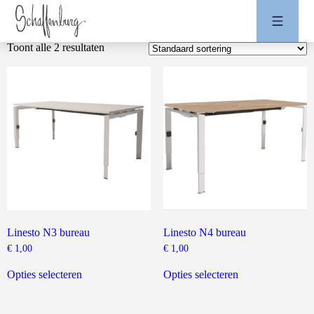
Toont alle 2 resultaten
Linesto N3 bureau
Linesto N4 bureau
€
1,00
€
1,00
Dit
Dit
product
product
Opties selecteren
Opties selecteren
heeft
heeft
meerdere
meerdere
variaties.
variaties.