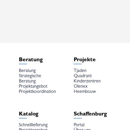
mehrere
Varianten
auf.
Die
Optionen
können
auf
der
Produktseite
gewählt
werden
Beratung
Projekte
Beratung
Tjaden
Strategische
Quadrant
Beratung
Kinderzentren
Projektangebot
Olenex
Projektkoordination
Heembouw
Katalog
Schaffenburg
Schnelllieferung
Portal