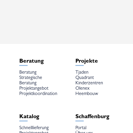
mehrere
Varianten
auf.
Die
Optionen
können
auf
der
Produktseite
gewählt
werden
Beratung
Projekte
Beratung
Tjaden
Strategische
Quadrant
Beratung
Kinderzentren
Projektangebot
Olenex
Projektkoordination
Heembouw
Katalog
Schaffenburg
Schnelllieferung
Portal