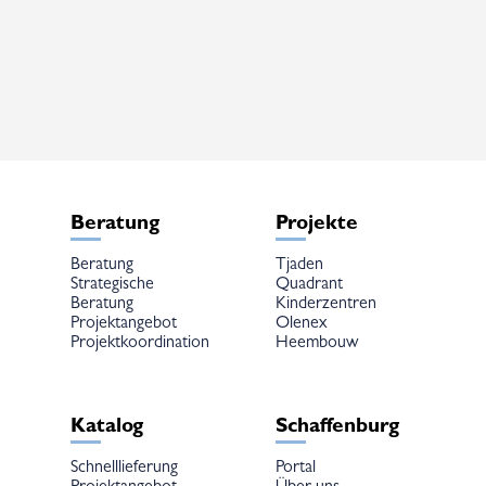
mehrere
Varianten
auf.
Die
Optionen
können
auf
der
Produktseite
gewählt
werden
Beratung
Projekte
Beratung
Tjaden
Strategische
Quadrant
Beratung
Kinderzentren
Projektangebot
Olenex
Projektkoordination
Heembouw
Katalog
Schaffenburg
Schnelllieferung
Portal