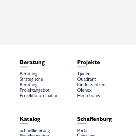
mehrere
Varianten
auf.
Die
Optionen
können
auf
der
Produktseite
gewählt
werden
Beratung
Projekte
Beratung
Tjaden
Strategische
Quadrant
Beratung
Kinderzentren
Projektangebot
Olenex
Projektkoordination
Heembouw
Katalog
Schaffenburg
Schnelllieferung
Portal