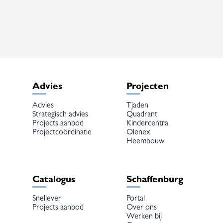
Deze
optie
kan
gekozen
worden
op
de
productpagina
Advies
Projecten
Advies
Tjaden
Strategisch advies
Quadrant
Projects aanbod
Kindercentra
Projectcoördinatie
Olenex
Heembouw
Catalogus
Schaffenburg
Snellever
Portal
Projects aanbod
Over ons
Werken bij