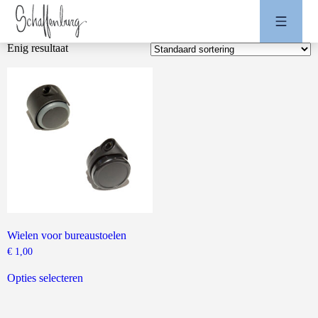
Enig resultaat
Wielen voor bureaustoelen
€
1,00
Dit
product
Opties selecteren
heeft
meerdere
variaties.