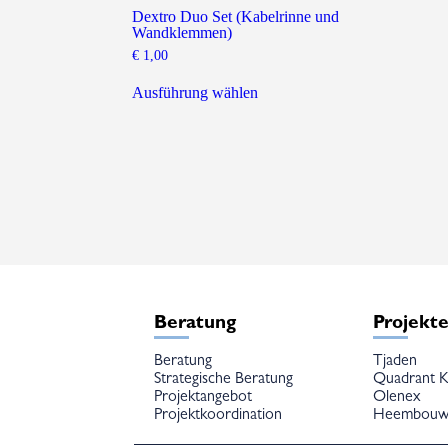
Dextro Duo Set (Kabelrinne und
Wandklemmen)
€
1,00
Dieses
Produkt
Ausführung wählen
weist
mehrere
Varianten
auf.
Die
Optionen
können
auf
der
Produktseite
gewählt
werden
Beratung
Projekt
Beratung
Tjaden
Strategische Beratung
Quadrant K
Projektangebot
Olenex
Projektkoordination
Heembou