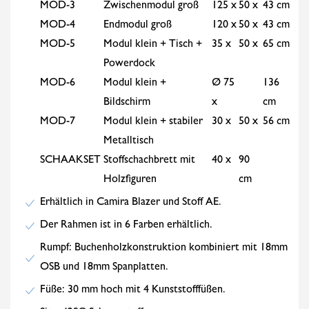
MOD-3
Zwischenmodul groß
125 x
50 x
43 cm
MOD-4
Endmodul groß
120 x
50 x
43 cm
MOD-5
Modul klein + Tisch +
35 x
50 x
65 cm
Powerdock
MOD-6
Modul klein +
Ø 75
136
Bildschirm
x
cm
MOD-7
Modul klein + stabiler
30 x
50 x
56 cm
Metalltisch
SCHAAKSET
Stoffschachbrett mit
40 x
90
Holzfiguren
cm
Erhältlich in Camira Blazer und Stoff AE.
Der Rahmen ist in 6 Farben erhältlich.
Rumpf: Buchenholzkonstruktion kombiniert mit 18mm
OSB und 18mm Spanplatten.
Füße: 30 mm hoch mit 4 Kunststofffüßen.