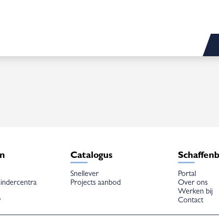
en
Catalogus
Schaffen
Snellever
Portal
indercentra
Projects aanbod
Over ons
Werken bij
w
Contact