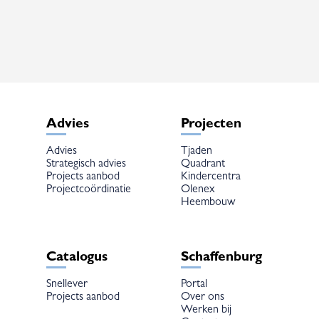
Deze
optie
kan
gekozen
worden
op
de
productpagina
Advies
Projecten
Advies
Tjaden
Strategisch advies
Quadrant
Projects aanbod
Kindercentra
Projectcoördinatie
Olenex
Heembouw
Catalogus
Schaffenburg
Snellever
Portal
Projects aanbod
Over ons
Werken bij