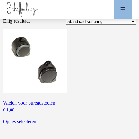
Enig resultaat
Wielen voor bureaustoelen
€
1,00
Dit
product
Opties selecteren
heeft
meerdere
variaties.