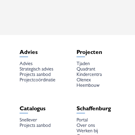
Deze
optie
kan
gekozen
worden
op
de
productpagina
Advies
Projecten
Advies
Tjaden
Strategisch advies
Quadrant
Projects aanbod
Kindercentra
Projectcoördinatie
Olenex
Heembouw
Catalogus
Schaffenburg
Snellever
Portal
Projects aanbod
Over ons
Werken bij