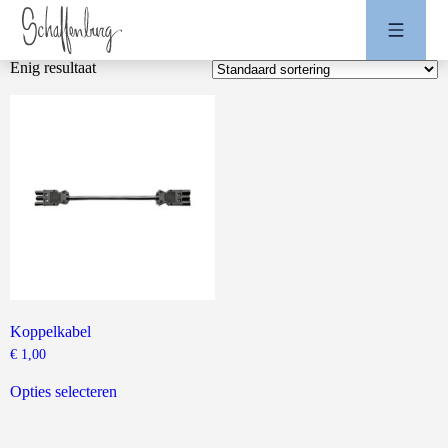
Enig resultaat
Koppelkabel
€
1,00
Dit
product
Opties selecteren
heeft
meerdere
variaties.