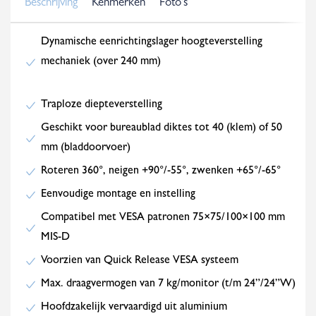
Beschrijving
Kenmerken
Foto's
Dynamische eenrichtingslager hoogteverstelling
mechaniek (over 240 mm)
Traploze diepteverstelling
Geschikt voor bureaublad diktes tot 40 (klem) of 50
mm (bladdoorvoer)
Roteren 360°, neigen +90°/-55°, zwenken +65°/-65°
Eenvoudige montage en instelling
Compatibel met VESA patronen 75×75/100×100 mm
MIS-D
Voorzien van Quick Release VESA systeem
Max. draagvermogen van 7 kg/monitor (t/m 24”/24”W)
Hoofdzakelijk vervaardigd uit aluminium