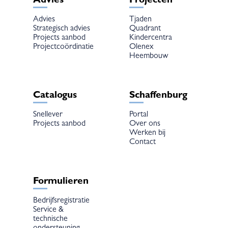
Advies
Projecten
Advies
Tjaden
Strategisch advies
Quadrant
Projects aanbod
Kindercentra
Projectcoördinatie
Olenex
Heembouw
Catalogus
Schaffenburg
Snellever
Portal
Projects aanbod
Over ons
Werken bij
Contact
Formulieren
Bedrijfsregistratie
Service &
technische