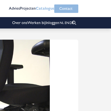
Advies
Projecten
Catalogus
Contact
Over ons
Werken bij
Inloggen