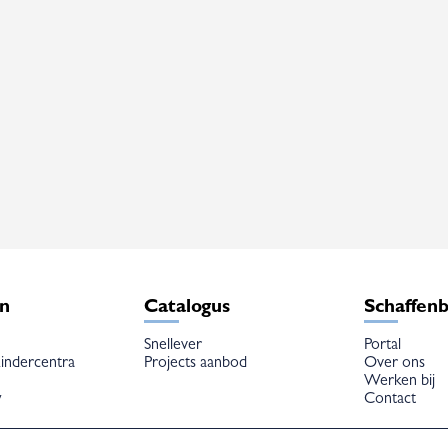
en
Catalogus
Schaffen
Snellever
Portal
indercentra
Projects aanbod
Over ons
Werken bij
w
Contact