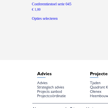
Conferentiestoel serie 045
€
1,00
Dit
product
Opties selecteren
heeft
meerdere
variaties.
Deze
optie
kan
gekozen
worden
op
de
productpagina
Advies
Project
Advies
Tjaden
Strategisch advies
Quadrant K
Projects aanbod
Olenex
Projectcoördinatie
Heembou