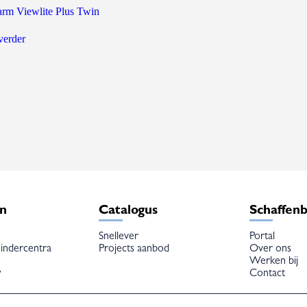
rm Viewlite Plus Twin
verder
en
Catalogus
Schaffen
Snellever
Portal
indercentra
Projects aanbod
Over ons
Werken bij
w
Contact