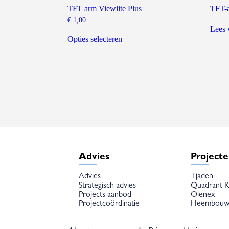
TFT arm Viewlite Plus
TFT-a
€
1,00
Lees 
Dit
product
Opties selecteren
heeft
meerdere
variaties.
Deze
optie
kan
gekozen
worden
op
de
productpagina
Advies
Project
Advies
Tjaden
Strategisch advies
Quadrant K
Projects aanbod
Olenex
Projectcoördinatie
Heembou