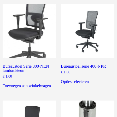
variaties.
Deze
optie
kan
gekozen
worden
op
de
productpagina
Bureaustoel Serie 300-NEN
Bureaustoel serie 400-NPR
lumbaalsteun
€
1,00
€
1,00
Dit
product
Opties selecteren
heeft
Toevoegen aan winkelwagen
meerdere
variaties.
Deze
optie
kan
gekozen
worden