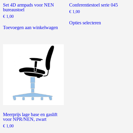
Set 4D armpads voor NEN
Conferentiestoel serie 045
bureaustoel
€
1,00
€
1,00
Dit
product
Opties selecteren
heeft
Toevoegen aan winkelwagen
meerdere
variaties.
Deze
optie
kan
gekozen
worden
op
de
productpagina
Meerprijs lage base en gaslift
voor NPR/NEN, zwart
€
1,00