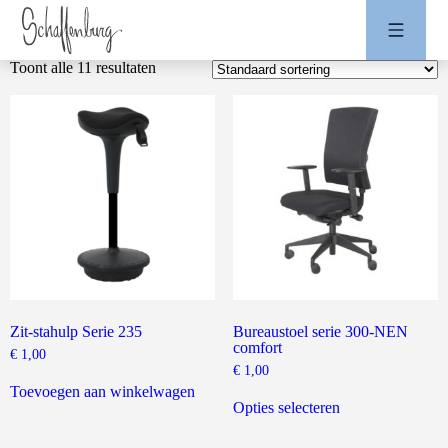
Toont alle 11 resultaten
Zit-stahulp Serie 235
Bureaustoel serie 300-NEN
comfort
€
1,00
€
1,00
Dit
Toevoegen aan winkelwagen
product
Opties selecteren
heeft
meerdere