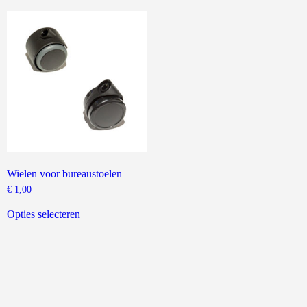
Wielen voor bureaustoelen
€
1,00
Dit
product
Opties selecteren
heeft
meerdere
variaties.
Deze
optie
kan
gekozen
worden