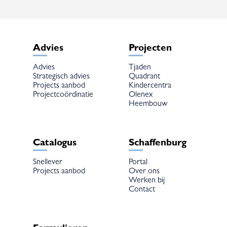
op
de
productpagina
Advies
Projecten
Advies
Tjaden
Strategisch advies
Quadrant
Projects aanbod
Kindercentra
Projectcoördinatie
Olenex
Heembouw
Catalogus
Schaffenburg
Snellever
Portal
Projects aanbod
Over ons
Werken bij
Contact